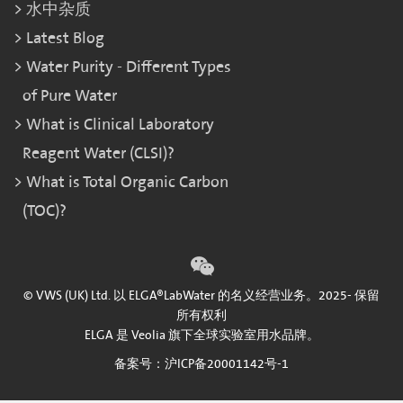
水中杂质
Latest Blog
Water Purity - Different Types
of Pure Water
What is Clinical Laboratory
Reagent Water (CLSI)?
What is Total Organic Carbon
(TOC)?
© VWS (UK) Ltd. 以 ELGA®LabWater 的名义经营业务。2025- 保留
所有权利
ELGA 是 Veolia 旗下全球实验室用水品牌。
备案号：沪ICP备20001142号-1